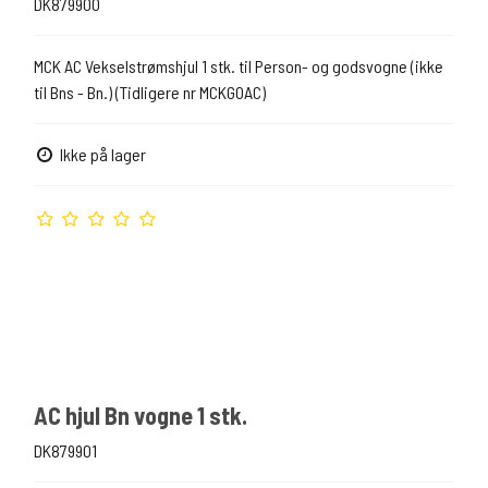
DK879900
MCK AC Vekselstrømshjul 1 stk. til Person- og godsvogne (ikke
til Bns - Bn.) (Tidligere nr MCKGOAC)
Ikke på lager
AC hjul Bn vogne 1 stk.
DK879901