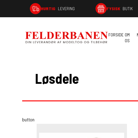
HURTIG
LEVERING
FYSISK
BUTIK
FORSIDE
OM
OS
Løsdele
button