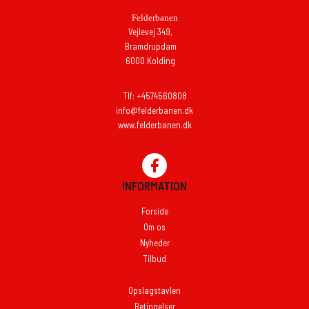
Felderbanen
Vejlevej 349,
Bramdrupdam
6000 Kolding
Tlf: +4574560808
info@felderbanen.dk
www.felderbanen.dk
INFORMATION
Forside
Om os
Nyheder
Tilbud
Links
Opslagstavlen
Betingelser