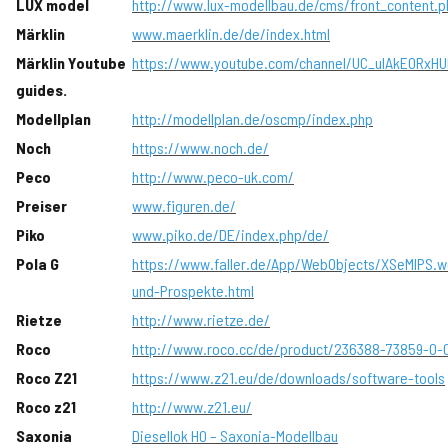
LUX model
http://www.lux-modellbau.de/cms/front_content.
Märklin
www.maerklin.de/de/index.html
Märklin Youtube
https://www.youtube.com/channel/UC_ulAkE0RxH
guides.
Modellplan
http://modellplan.de/oscmp/index.php
Noch
https://www.noch.de/
Peco
http://www.peco-uk.com/
Preiser
www.figuren.de/
Piko
www.piko.de/DE/index.php/de/
Pola G
https://www.faller.de/App/WebObjects/XSeMIPS.w
und-Prospekte.html
Rietze
http://www.rietze.de/
Roco
http://www.roco.cc/de/product/236388-73859-0-
Roco Z21
https://www.z21.eu/de/downloads/software-tools
Roco z21
http://www.z21.eu/
Saxonia
Diesellok H0 – Saxonia-Modellbau