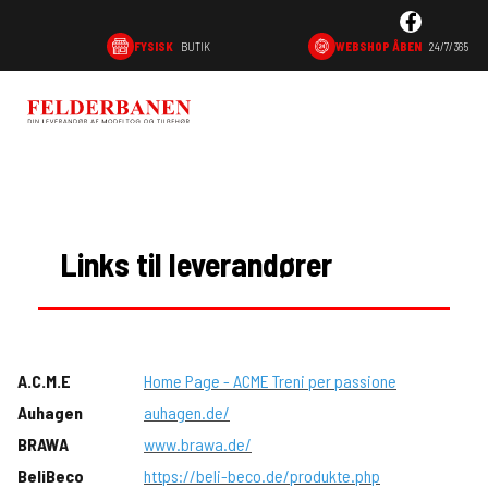
FYSISK
BUTIK
WEBSHOP ÅBEN
24/7/365
DER
TILBUD
LINKS
OPSLAGSTAVLEN
BETINGE
Links til leverandører
A.C.M.E
Home Page - ACME Treni per passione
Auhagen
auhagen.de/
BRAWA
www.brawa.de/
BeliBeco
https://beli-beco.de/produkte.php