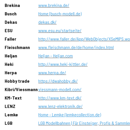
Brekina
www.brekina.de/
Busch
Home (busch-modell.de)
Dekas
dekas.dk/
ESU
www.esu.eu/startseite/
Faller
http://www.faller.de/App/WebObjects/XSeMIPS.w
Fleischmann
www.fleischmann.de/de/home/index.html
Heljan
Heljan – Heljan.com
Heki
http://www.heki-kittler.de/
Herpa
www.herpa.de/
Hobby trade
https://dwahobby.dk/
Kibri/Viessmann
viessmann-modell.com/
KM-Text
http://www.km-text.dk/
LENZ
www.lenz-elektronik.de/
Lemke
Home - Lemke (lemkecollection.de)
LGB
LGB Modellbahnen | Für Einsteiger, Profis & Sammle