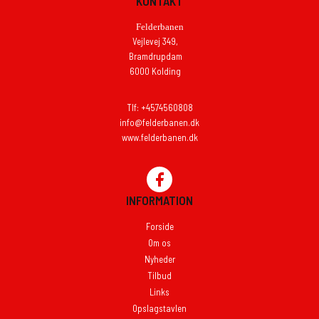
KONTAKT
Felderbanen
Vejlevej 349,
Bramdrupdam
6000 Kolding
Tlf: +4574560808
info@felderbanen.dk
www.felderbanen.dk
INFORMATION
Forside
Om os
Nyheder
Tilbud
Links
Opslagstavlen