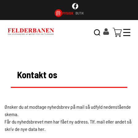
FYSISK
BUTIK
INKS
OPSLAGSTAVLEN
BETINGELSER
KONTAK
Kontakt os
Ønsker du at modtage nyhedsbrev på mail så udfyld nedenstående
skema.
Får du nyhedsbrevet men har fået ny adress, Tlf. mail eller andet så
skriv de nye data her.