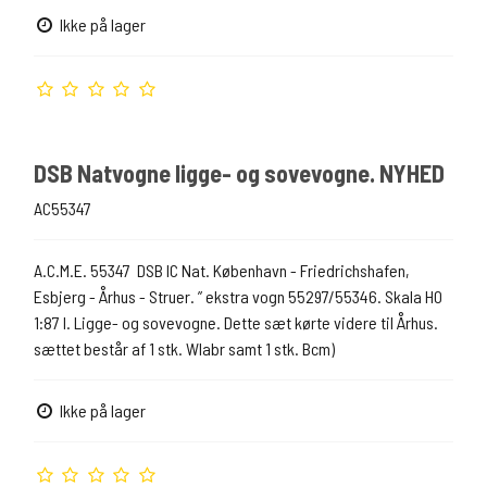
Ikke på lager
DSB Natvogne ligge- og sovevogne. NYHED
AC55347
A.C.M.E. 55347 DSB IC Nat. København - Friedrichshafen,
Esbjerg - Århus - Struer. ” ekstra vogn 55297/55346. Skala H0
1:87 l. Ligge- og sovevogne. Dette sæt kørte videre til Århus.
sættet består af 1 stk. Wlabr samt 1 stk. Bcm)
Ikke på lager