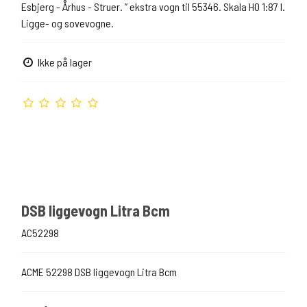
Esbjerg - Århus - Struer. ” ekstra vogn til 55346. Skala H0 1:87 l.
Ligge- og sovevogne.
Ikke på lager
DSB liggevogn Litra Bcm
AC52298
ACME 52298 DSB liggevogn Litra Bcm