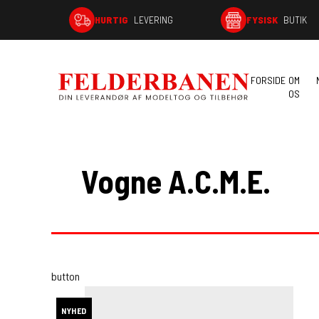
HURTIG
LEVERING
FYSISK
BUTIK
FORSIDE
OM
OS
Vogne A.C.M.E.
button
NYHED