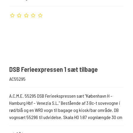
DSB Ferieexpressen 1 sæt tilbage
AC55295
A.C.M.E. 55295 DSB Ferieekspressen sæt “København H –
Hamburg Hbf – Venezia S.L.” Bestående af 3 Bc-t sovevogne i
rød/blå og en WRD vogn til bagage og kiosk/bar område. DB
vognsæt 55296 til udvidelse. Skala H0 1:87 vognlængde 30 cm