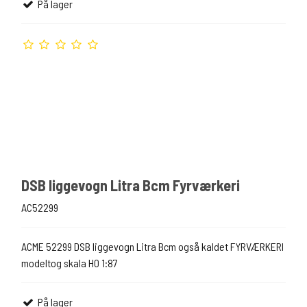
På lager
DSB liggevogn Litra Bcm Fyrværkeri
AC52299
ACME 52299 DSB liggevogn Litra Bcm også kaldet FYRVÆRKERI
modeltog skala H0 1:87
På lager