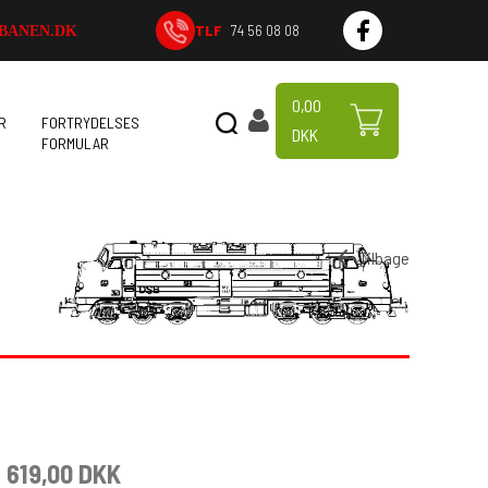
TLF
74 56 08 08
BANEN.DK
0,00
R
FORTRYDELSES
DKK
FORMULAR
Tilbage
619,00 DKK