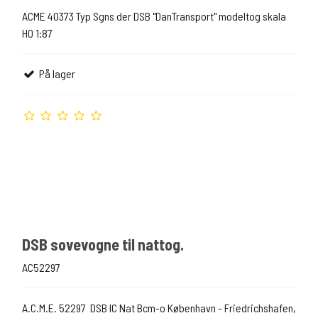
ACME 40373 Typ Sgns der DSB "DanTransport" modeltog skala
H0 1:87
På lager
DSB sovevogne til nattog.
AC52297
A.C.M.E. 52297 DSB IC Nat Bcm-o København - Friedrichshafen,