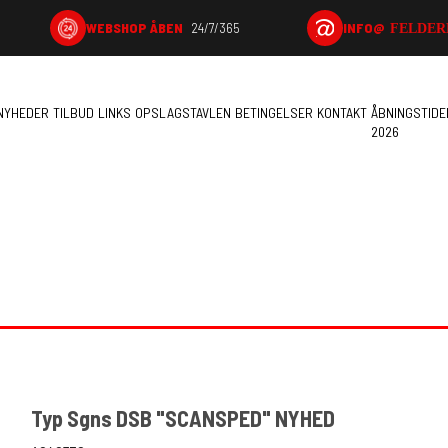
INFO@
WEBSHOP ÅBEN
24/7/365
FELDER
NYHEDER
TILBUD
LINKS
OPSLAGSTAVLEN
BETINGELSER
KONTAKT
ÅBNINGSTIDE
2026
Typ Sgns DSB "SCANSPED" NYHED