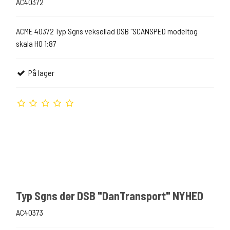
AC40372
ACME 40372 Typ Sgns veksellad DSB "SCANSPED modeltog
skala H0 1:87
På lager
Typ Sgns der DSB "DanTransport" NYHED
AC40373