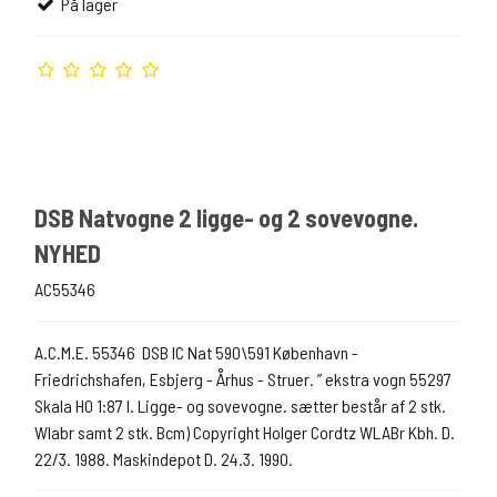
På lager
DSB Natvogne 2 ligge- og 2 sovevogne.
NYHED
AC55346
A.C.M.E. 55346 DSB IC Nat 590\591 København -
Friedrichshafen, Esbjerg - Århus - Struer. ” ekstra vogn 55297
Skala H0 1:87 l. Ligge- og sovevogne. sætter består af 2 stk.
Wlabr samt 2 stk. Bcm) Copyright Holger Cordtz WLABr Kbh. D.
22/3. 1988. Maskindepot D. 24.3. 1990.