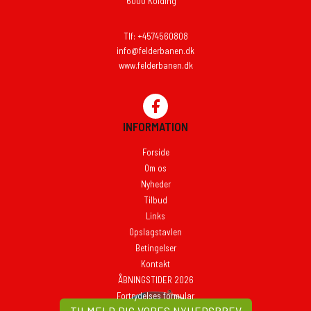
6000 Kolding
Tlf: +4574560808
info@felderbanen.dk
www.felderbanen.dk
INFORMATION
Forside
Om os
Nyheder
Tilbud
Links
Opslagstavlen
Betingelser
Kontakt
ÅBNINGSTIDER 2026
Fortrydelses formular
TILMELD DIG VORES NYHEDSBREV