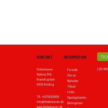
TIL
KONTAKT
INFORMATION
LOG IND
Felderbanen
Forside
Vejlevej 349,
Om os
Bramdrupdam
Nyheder
6000 Kolding
Tilbud
Links
Tlf: +4574560808
Opslagstavlen
info@felderbanen.dk
Betingelser
www.felderbanen.dk