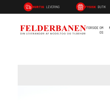
HURTIG
LEVERING
FYSISK
BUTIK
FORSIDE
OM
OS