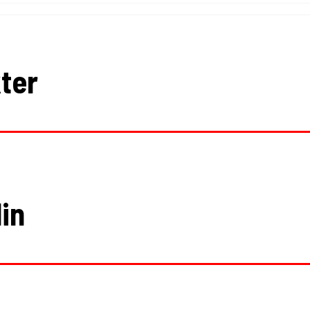
ter
in