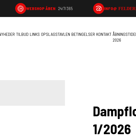
INFO@
WEBSHOP ÅBEN
24/7/365
FELDER
NYHEDER
TILBUD
LINKS
OPSLAGSTAVLEN
BETINGELSER
KONTAKT
ÅBNINGSTIDE
2026
Dampflo
1/2026