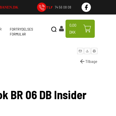
TLF
74 56 08 08
BANEN.DK
0,00
R
FORTRYDELSES
DKK
FORMULAR
Tilbage
k BR 06 DB Insider