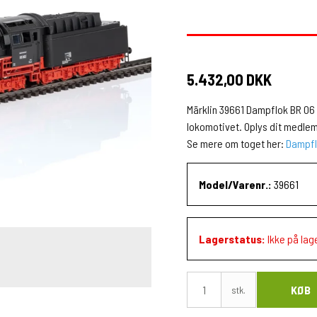
5.432,00 DKK
Märklin 39661 Dampflok BR 06 
lokomotivet. Oplys dit medlem
Se mere om toget her:
Dampfl
Model/Varenr.:
39661
Lagerstatus:
Ikke på lag
KØB
stk.