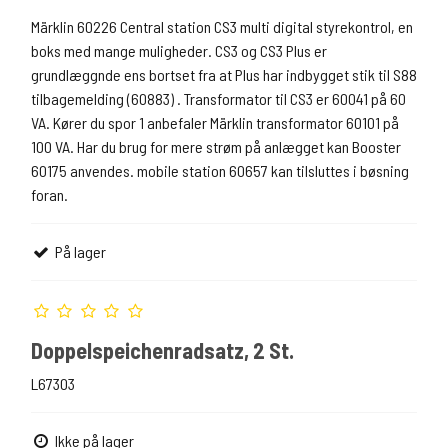
Märklin 60226 Central station CS3 multi digital styrekontrol, en
boks med mange muligheder. CS3 og CS3 Plus er
grundlæggnde ens bortset fra at Plus har indbygget stik til S88
tilbagemelding (60883) . Transformator til CS3 er 60041 på 60
VA. Kører du spor 1 anbefaler Märklin transformator 60101 på
100 VA. Har du brug for mere strøm på anlægget kan Booster
60175 anvendes. mobile station 60657 kan tilsluttes i bøsning
foran.
På lager
Doppelspeichenradsatz, 2 St.
L67303
Ikke på lager