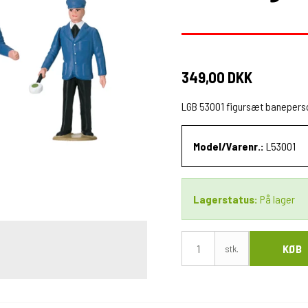
349,00 DKK
LGB 53001 figursæt baneperson
Model/Varenr.:
L53001
Lagerstatus:
På lager
KØB
stk.