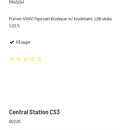
PR45041
Preiser 45041 figursæt Brudepar m/ brudebørn. LGB skala
1:22,5
På lager
Central Station CS3
60226