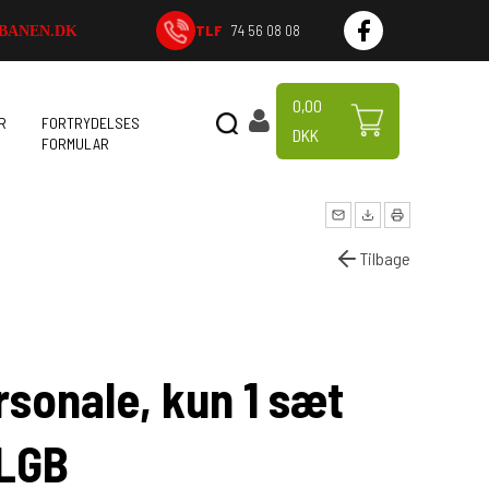
TLF
74 56 08 08
BANEN.DK
0,00
R
FORTRYDELSES
DKK
FORMULAR
Tilbage
sonale, kun 1 sæt
 LGB