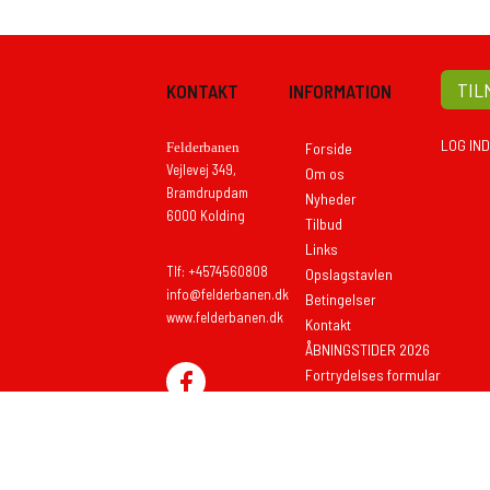
TIL
KONTAKT
INFORMATION
LOG IND
Felderbanen
Forside
Vejlevej 349,
Om os
Bramdrupdam
Nyheder
6000 Kolding
Tilbud
Links
Tlf: +4574560808
Opslagstavlen
info@felderbanen.dk
Betingelser
www.felderbanen.dk
Kontakt
ÅBNINGSTIDER 2026
Fortrydelses formular