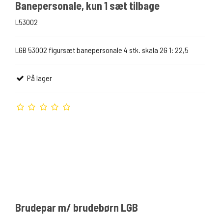
Banepersonale, kun 1 sæt tilbage
L53002
LGB 53002 figursæt banepersonale 4 stk. skala 2G 1: 22,5
På lager
Brudepar m/ brudebørn LGB