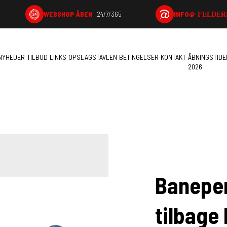
INFO@
WEBSHOP ÅBEN
24/7/365
FELDER
NYHEDER
TILBUD
LINKS
OPSLAGSTAVLEN
BETINGELSER
KONTAKT
ÅBNINGSTIDE
2026
Baneper
tilbage