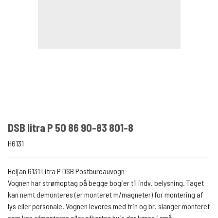
DSB litra P 50 86 90-83 801-8
H6131
Heljan 6131 Litra P DSB Postbureauvogn
Vognen har strømoptag på begge bogier til indv. belysning. Taget
kan nemt demonteres (er monteret m/magneter) for montering af
lys eller personale. Vognen leveres med trin og br. slanger monteret
som kan afmonteres eller afkortes hvis der køres i små