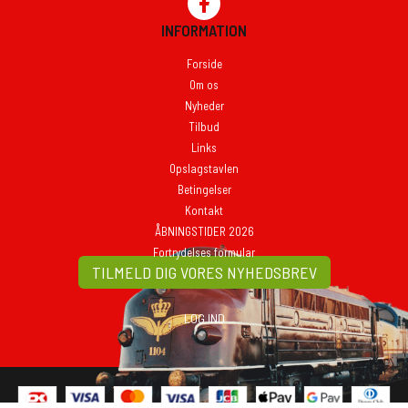
INFORMATION
Forside
Om os
Nyheder
Tilbud
Links
Opslagstavlen
Betingelser
Kontakt
ÅBNINGSTIDER 2026
Fortrydelses formular
TILMELD DIG VORES NYHEDSBREV
LOG IND