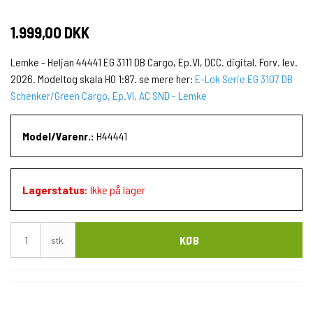
1.999,00 DKK
Lemke - Heljan 44441 EG 3111 DB Cargo, Ep.VI, DCC. digital. Forv. lev.
2026. Modeltog skala H0 1:87. se mere her:
E-Lok Serie EG 3107 DB
Schenker/Green Cargo, Ep.VI, AC SND - Lemke
Model/Varenr.:
H44441
Lagerstatus:
Ikke på lager
KØB
stk.