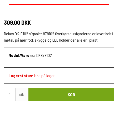
309,00 DKK
Dekas DK-E102 signaler 878102 Overkørselssignalerne er lavet helt i
metal, på nær fod, skygge og LED holder der alle er i plast.
Model/Varenr.:
DK878102
Lagerstatus:
Ikke på lager
KØB
stk.