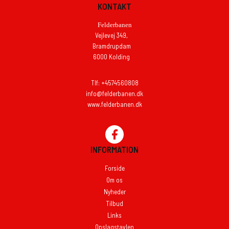
KONTAKT
Felderbanen
Vejlevej 349,
Bramdrupdam
6000 Kolding
Tlf: +4574560808
info@felderbanen.dk
www.felderbanen.dk
INFORMATION
Forside
Om os
Nyheder
Tilbud
Links
Opslagstavlen