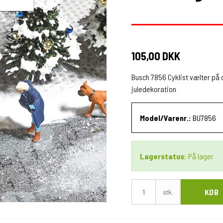
105,00 DKK
Busch 7856 Cyklist vælter på d
juledekoration
Model/Varenr.:
BU7856
Lagerstatus:
På lager
KØB
stk.