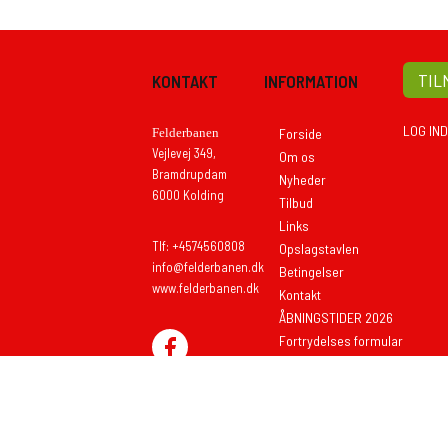
TIL
KONTAKT
INFORMATION
LOG IND
Felderbanen
Forside
Vejlevej 349,
Om os
Bramdrupdam
Nyheder
6000 Kolding
Tilbud
Links
Tlf: +4574560808
Opslagstavlen
info@felderbanen.dk
Betingelser
www.felderbanen.dk
Kontakt
ÅBNINGSTIDER 2026
Fortrydelses formular