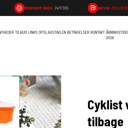
INFO@
WEBSHOP ÅBEN
24/7/365
FELDER
NYHEDER
TILBUD
LINKS
OPSLAGSTAVLEN
BETINGELSER
KONTAKT
ÅBNINGSTIDE
2026
Cyklist 
tilbage