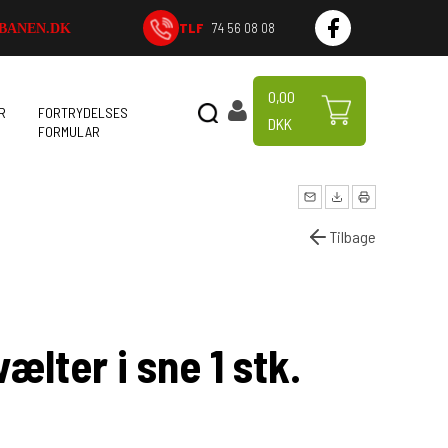
TLF
74 56 08 08
BANEN.DK
0,00
R
FORTRYDELSES
DKK
FORMULAR
Tilbage
vælter i sne 1 stk.