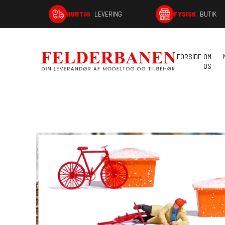
HURTIG
LEVERING
FYSISK
BUTIK
FORSIDE
OM
OS