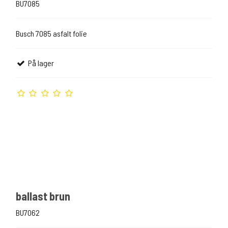
BU7085
Busch 7085 asfalt folie
På lager
ballast brun
BU7062