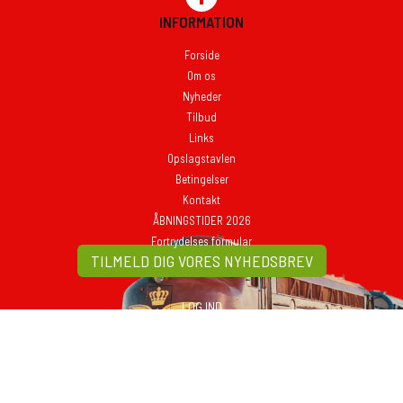
INFORMATION
Forside
Om os
Nyheder
Tilbud
Links
Opslagstavlen
Betingelser
Kontakt
ÅBNINGSTIDER 2026
Fortrydelses formular
TILMELD DIG VORES NYHEDSBREV
LOG IND