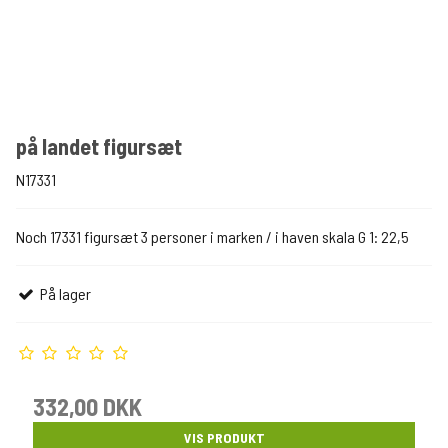
på landet figursæt
N17331
Noch 17331 figursæt 3 personer i marken / i haven skala G 1: 22,5
På lager
332,00 DKK
VIS PRODUKT