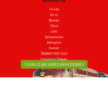
INFORMATION
Forside
Om os
Nyheder
Tilbud
Links
Opslagstavlen
Betingelser
Kontakt
ÅBNINGSTIDER 2026
Fortrydelses formular
TILMELD DIG VORES NYHEDSBREV
LOG IND