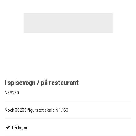
i spisevogn / på restaurant
N36239
Noch 36239 figursæt skala N 1:160
På lager