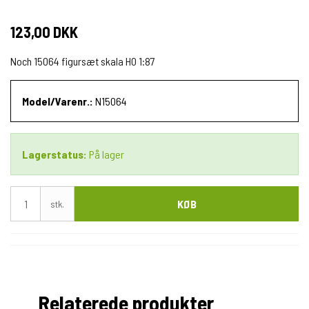
123,00 DKK
Noch 15064 figursæt skala H0 1:87
Model/Varenr.:
N15064
Lagerstatus:
På lager
KØB
stk.
Relaterede produkter